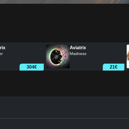
rix
Aviatrix
ple
Gunner
263€
304€