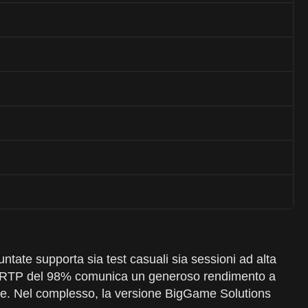
tate supporta sia test casuali sia sessioni ad alta
hio. L'RTP del 98% comunica un generoso rendimento a
ente. Nel complesso, la versione BigGame Solutions