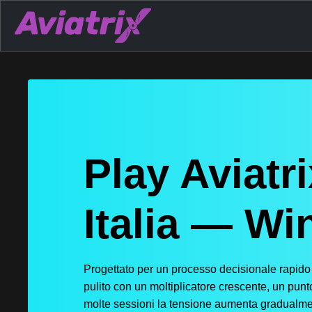
Play Aviatr
Italia — Wi
Progettato per un processo decisionale rapido e
pulito con un moltiplicatore crescente, un punto
molte sessioni la tensione aumenta gradualmen