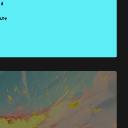
il
mane