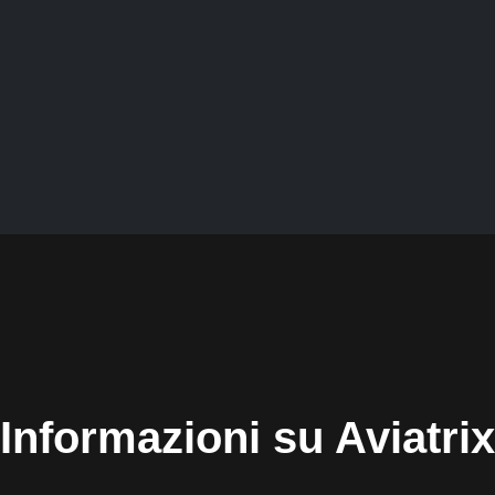
Informazioni su Aviatrix