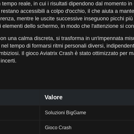
i in tempo reale, in cui i risultati dipendono dal momento
li restano accessibili a colpo d'occhio, il che aiuta a man
 coerenza, mentre le uscite successive inseguono picchi più
i elementi dello schermo, in modo che l'attenzione si conc
a con una calma discreta, si trasforma in un'impennata mis
l tempo di formarsi ritmi personali diversi, indipendente
iziosi. Il gioco Aviatrix Crash è stato ottimizzato per m
incerti.
Valore
Soluzioni BigGame
Gioco Crash