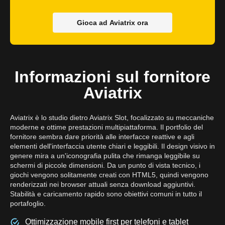
Gioca ad Aviatrix ora
Informazioni sul fornitore
Aviatrix
Aviatrix è lo studio dietro Aviatrix Slot, focalizzato su meccaniche
moderne e ottime prestazioni multipiattaforma. Il portfolio del
fornitore sembra dare priorità alle interfacce reattive e agli
elementi dell'interfaccia utente chiari e leggibili. Il design visivo in
genere mira a un'iconografia pulita che rimanga leggibile su
schermi di piccole dimensioni. Da un punto di vista tecnico, i
giochi vengono solitamente creati con HTML5, quindi vengono
renderizzati nei browser attuali senza download aggiuntivi.
Stabilità e caricamento rapido sono obiettivi comuni in tutto il
portafoglio.
Ottimizzazione mobile first per telefoni e tablet