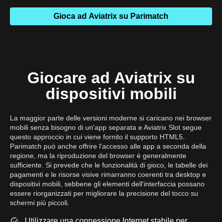
Gioca ad Aviatrix su Parimatch
Giocare ad Aviatrix su
dispositivi mobili
La maggior parte delle versioni moderne si caricano nei browser
mobili senza bisogno di un'app separata e Aviatrix Slot segue
questo approccio in cui viene fornito il supporto HTML5.
Parimatch può anche offrire l'accesso alle app a seconda della
regione, ma la riproduzione del browser è generalmente
sufficiente. Si prevede che le funzionalità di gioco, le tabelle dei
pagamenti e le risorse visive rimarranno coerenti tra desktop e
dispositivi mobili, sebbene gli elementi dell'interfaccia possano
essere riorganizzati per migliorare la precisione del tocco su
schermi più piccoli.
Utilizzare una connessione Internet stabile per