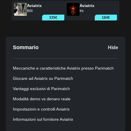
Aviatrix
Aviatrix
Billi
Ire
335€
184€
Sommario
Hide
Meccaniche e caratteristiche Aviatrix presso Parimatch
Giocare ad Aviatrix su Parimatch
Vantaggi esclusivi di Parimatch
Modalità demo vs denaro reale
Impostazioni e controlli Aviatrix
Informazioni sul fornitore Aviatrix
Registrazione e depositi Parimatch