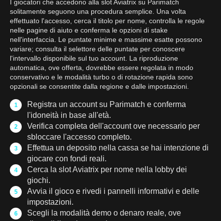
I giocatori che accedono alla slot Aviatrix su Parimatch
solitamente seguono una procedura semplice. Una volta
effettuato l'accesso, cerca il titolo per nome, controlla le regole
nelle pagine di aiuto e conferma le opzioni di stake
nell'interfaccia. Le puntate minime e massime esatte possono
variare; consulta il selettore delle puntate per conoscere
l'intervallo disponibile sul tuo account. La riproduzione
automatica, ove offerta, dovrebbe essere regolata in modo
conservativo e le modalità turbo o di rotazione rapida sono
opzionali se consentite dalla regione e dalle impostazioni.
Registra un account su Parimatch e conferma
l'idoneità in base all'età.
Verifica completa dell'account ove necessario per
sbloccare l'accesso completo.
Effettua un deposito nella cassa se hai intenzione di
giocare con fondi reali.
Cerca la slot Aviatrix per nome nella lobby dei
giochi.
Avvia il gioco e rivedi i pannelli informativi e delle
impostazioni.
Scegli la modalità demo o denaro reale, ove