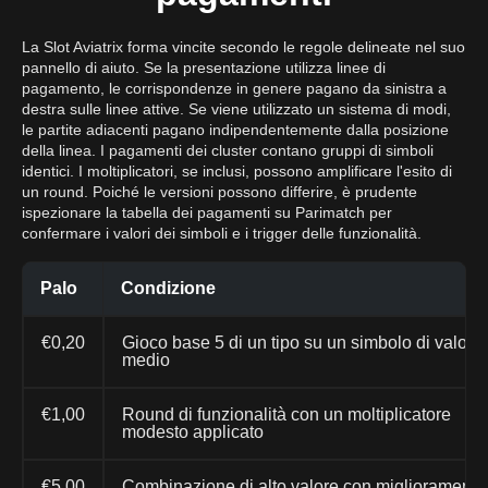
La Slot Aviatrix forma vincite secondo le regole delineate nel suo
pannello di aiuto. Se la presentazione utilizza linee di
pagamento, le corrispondenze in genere pagano da sinistra a
destra sulle linee attive. Se viene utilizzato un sistema di modi,
le partite adiacenti pagano indipendentemente dalla posizione
della linea. I pagamenti dei cluster contano gruppi di simboli
identici. I moltiplicatori, se inclusi, possono amplificare l'esito di
un round. Poiché le versioni possono differire, è prudente
ispezionare la tabella dei pagamenti su Parimatch per
confermare i valori dei simboli e i trigger delle funzionalità.
Palo
Condizione
€0,20
Gioco base 5 di un tipo su un simbolo di valore
medio
€1,00
Round di funzionalità con un moltiplicatore
modesto applicato
€5,00
Combinazione di alto valore con miglioramento