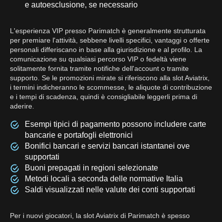
e autoesclusione, se necessario
L'esperienza VIP presso Parimatch è generalmente strutturata
per premiare l'attività, sebbene livelli specifici, vantaggi o offerte
personali differiscano in base alla giurisdizione e al profilo. La
comunicazione su qualsiasi percorso VIP o fedeltà viene
solitamente fornita tramite notifiche dell'account o tramite
supporto. Se le promozioni mirate si riferiscono alla slot Aviatrix,
i termini indicheranno le scommesse, le aliquote di contribuzione
e i tempi di scadenza, quindi è consigliabile leggerli prima di
aderire.
Esempi tipici di pagamento possono includere carte
bancarie e portafogli elettronici
Bonifici bancari e servizi bancari istantanei ove
supportati
Buoni prepagati in regioni selezionate
Metodi locali a seconda delle normative Italia
Saldi visualizzati nelle valute dei conti supportati
Per i nuovi giocatori, la slot Aviatrix di Parimatch è spesso