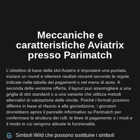
Combinazioni vincenti e pagamenti
Giocare ad Aviatrix su dispositivi mobili
FAQ
Meccaniche e
caratteristiche Aviatrix
presso Parimatch
L'obiettivo di base della slot Aviatrix è impostare una puntata,
iniziare un round e ottenere risultati vincenti secondo le regole
indicate nella tabella dei pagamenti o nel menu di aiuto. A
seconda della versione offerta, il layout può assomigliare a una
griglia di slot standard o a una variante che utilizza metodi
alternativi di valutazione delle vincite. Poiché i formati possono
differire in base al rilascio e alla giurisdizione, i giocatori
dovrebbero aprire il pannello informativo su Parimatch per
confermare la struttura dei rulli, le linee di pagamento o i modi e
il modo in cui vengono attivate le funzionalità.
Simboli Wild che possono sostituire i simboli