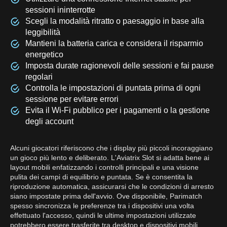
sessioni ininterrotte
Scegli la modalità ritratto o paesaggio in base alla
leggibilità
Mantieni la batteria carica e considera il risparmio
energetico
Imposta durate ragionevoli delle sessioni e fai pause
regolari
Controlla le impostazioni di puntata prima di ogni
sessione per evitare errori
Evita il Wi-Fi pubblico per i pagamenti o la gestione
degli account
Alcuni giocatori riferiscono che i display più piccoli incoraggiano
un gioco più lento e deliberato. L'Aviatrix Slot si adatta bene ai
layout mobili enfatizzando i controlli principali e una visione
pulita dei campi di equilibrio e puntata. Se è consentita la
riproduzione automatica, assicurarsi che le condizioni di arresto
siano impostate prima dell'avvio. Ove disponibile, Parimatch
spesso sincronizza le preferenze tra i dispositivi una volta
effettuato l'accesso, quindi le ultime impostazioni utilizzate
potrebbero essere trasferite tra desktop e dispositivi mobili.